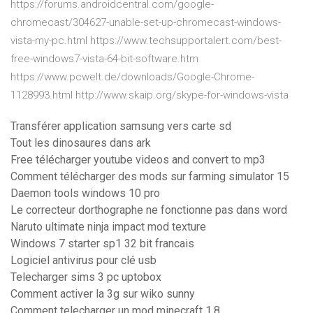
https://forums.androidcentral.com/google-
chromecast/304627-unable-set-up-chromecast-windows-
vista-my-pc.html https://www.techsupportalert.com/best-
free-windows7-vista-64-bit-software.htm
https://www.pcwelt.de/downloads/Google-Chrome-
1128993.html http://www.skaip.org/skype-for-windows-vista
Transférer application samsung vers carte sd
Tout les dinosaures dans ark
Free télécharger youtube videos and convert to mp3
Comment télécharger des mods sur farming simulator 15
Daemon tools windows 10 pro
Le correcteur dorthographe ne fonctionne pas dans word
Naruto ultimate ninja impact mod texture
Windows 7 starter sp1 32 bit francais
Logiciel antivirus pour clé usb
Telecharger sims 3 pc uptobox
Comment activer la 3g sur wiko sunny
Comment telecharger un mod minecraft 1.8