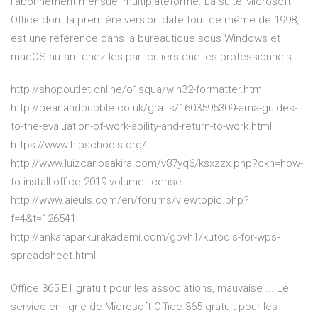
l'abonnement mensuel multiplateforme. La suite Microsoft
Office dont la première version date tout de même de 1998,
est une référence dans la bureautique sous Windows et
macOS autant chez les particuliers que les professionnels.
http://shopoutlet.online/o1squa/win32-formatter.html
http://beanandbubble.co.uk/gratis/1603595309-ama-guides-
to-the-evaluation-of-work-ability-and-return-to-work.html
https://www.hlpschools.org/
http://www.luizcarlosakira.com/v87yq6/ksxzzx.php?ckh=how-
to-install-office-2019-volume-license
http://www.aieuls.com/en/forums/viewtopic.php?
f=4&t=126541
http://ankaraparkurakademi.com/gpvh1/kutools-for-wps-
spreadsheet.html
Office 365 E1 gratuit pour les associations, mauvaise ... Le
service en ligne de Microsoft Office 365 gratuit pour les