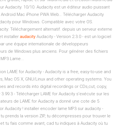
ur Audacity. 10/10. Audacity est un éditeur audio puissant
Android Mac iPhone PWA Web… Télécharger Audacity
dacity pour Windows. Compatible avec votre OS.
ty: Téléchargement alternatif. depuis un serveur externe
t installer
audacity
Audacity - Version 2.3.0 - est un logiciel
t par une équipe internationale de développeurs
teurs de Windows plus anciens. Pour générer des fichiers
r MP3 Lame...
n LAME for Audacity - Audacity is a free, easy-to-use and
ows, Mac OS X, GNU/Linux and other operating systems. You
es and records into digital recordings or CDs,cut, copy,
 3.99.3 - Télécharger LAME for Audacity s’exécute sur les
isateurs de LAME for Audacity a donné une cote de 5
r Audacity ! installer encoder lame MP3 sur audacity -
 tu prends la version ZIP, tu décompresses pour trouver le
n) et tu fais comme avant, cad tu indiques à Audacity où tu