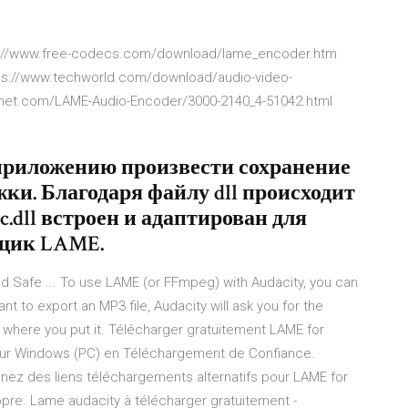
ps://www.free-codecs.com/download/lame_encoder.htm
tps://www.techworld.com/download/audio-video-
cnet.com/LAME-Audio-Encoder/3000-2140_4-51042.html
приложению произвести сохранение
и. Благодаря файлу dll происходит
.dll встроен и адаптирован для
вщик LAME.
d Safe ... To use LAME (or FFmpeg) with Audacity, you can
nt to export an MP3 file, Audacity will ask you for the
er where you put it. Télécharger gratuitement LAME for
our Windows (PC) en Téléchargement de Confiance.
nez des liens téléchargements alternatifs pour LAME for
pre. Lame audacity à télécharger gratuitement -