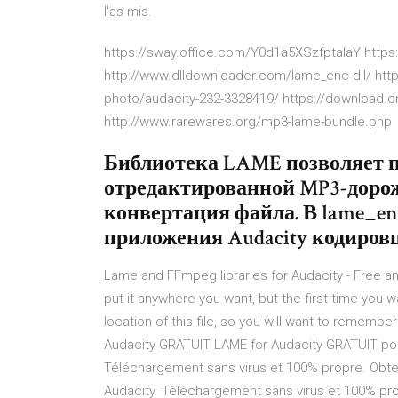
l'as mis.
https://sway.office.com/Y0d1a5XSzfptaIaY htt
http://www.dlldownloader.com/lame_enc-dll/ ht
photo/audacity-232-3328419/ https://download.
http://www.rarewares.org/mp3-lame-bundle.php
Библиотека LAME позволяет 
отредактированной MP3-дорожк
конвертация файла. В lame_enc
приложения Audacity кодиро
Lame and FFmpeg libraries for Audacity - Free an
put it anywhere you want, but the first time you wa
location of this file, so you will want to rememb
Audacity GRATUIT LAME for Audacity GRATUIT p
Téléchargement sans virus et 100% propre. Obte
Audacity. Téléchargement sans virus et 100% pro