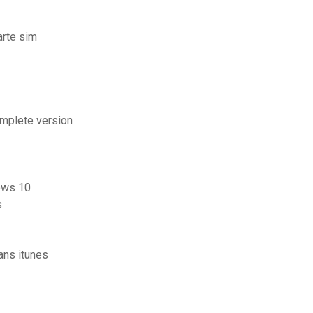
arte sim
omplete version
ows 10
s
ans itunes