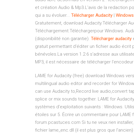
et création Audio & Mp3.L'avis de la redaction po
qui a su évoluer...
Télécharger
Audacity
|
Windows
Gratuitement, download Audacity.Télécharger Au
Téléchargement.Téléchargerpour Windows. Audaci
(disponibilité non garantie).
Télécharger
audacity
e
gratuit permettant d'éditer un fichier audio écri
bénévoles.La version 1.2.6 s'adresse aux utilisa
MP3, il est nécessaire de télécharger l'encodeu
LAME for Audacity (free) download Windows versio
multilingual audio editor and recorder for Wind
can use Audacity to,Record live audio,convert tap
splice or mix sounds together. LAME for Audacity
systèmes d’exploitation suivants : Windows. Util
étoiles sur 5. Écrire un commentaire pour LAME fo
forum.pcastuces.com Si tu ne veux rien installer,
fichier lame_enc.dll (il est plus gros que l'ancie