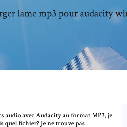
rger lame mp3 pour audacity w
rs audio avec Audacity au format MP3, je
s quel fichier? Je ne trouve pas